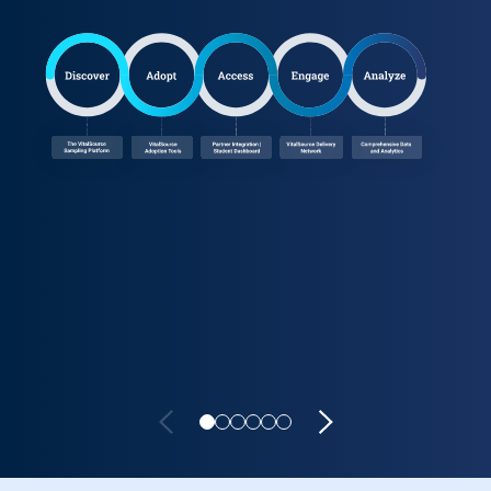
Lifecycle carousel loaded. Showing slide 1 of 6: VitalSource pot