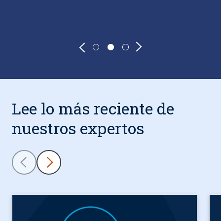
Ar
“Después de que comencé a usar el programa [Acceso al Curso
Lee lo más reciente de
nuestros expertos