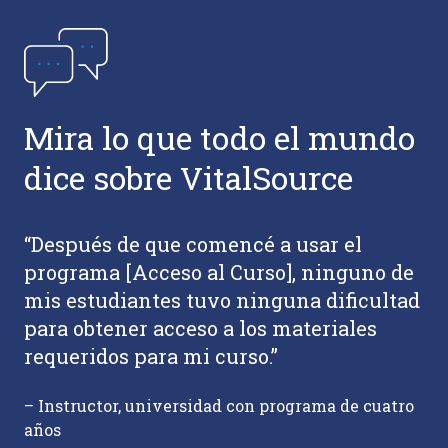
Mira lo que todo el mundo
dice sobre VitalSource
“Después de que comencé a usar el
“V
programa [Acceso al Curso], ninguno de
ed
ar
mis estudiantes tuvo ninguna dificultad
y 
para obtener acceso a los materiales
pr
requeridos para mi curso.”
su
– Instructor, universidad con programa de cuatro
– 
años
Se
ty