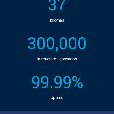
37
idiomas
300,000
instructores apoyados
99.99%
Uptime